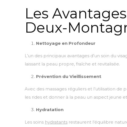
Les Avantages
Deux-Montag
Nettoyage en Profondeur
L’un des principaux avantages d’un soin du visa
laissant la peau propre, fraîche et revitalisée.
Prévention du Vieillissement
Avec des massages réguliers et l’utilisation de p
les rides et donner à la peau un aspect jeune et
Hydratation
Les soins
hydratants
restaurent l’équilibre natur