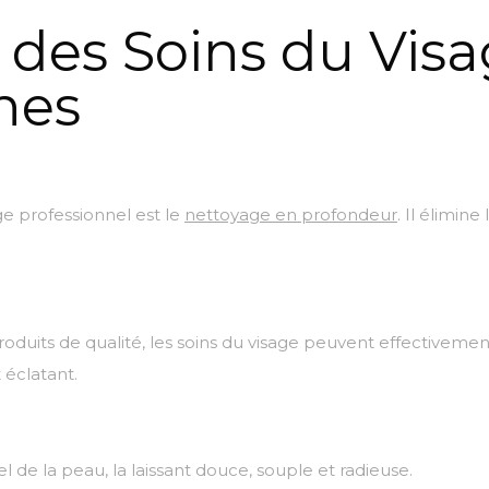
 des Soins du Visa
nes
ge professionnel est le
nettoyage en profondeur
. Il élimin
roduits de qualité, les soins du visage peuvent effectivement
 éclatant.
el de la peau, la laissant douce, souple et radieuse.