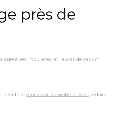
ge près de
e la saleté, les impuretés, et l’excès de sébum,
 ralentir le
processus de vieillissement
, réduire