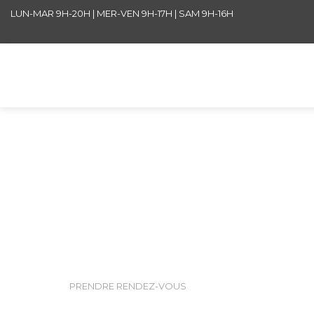
LUN-MAR 9H-20H | MER-VEN 9H-17H | SAM 9H-16H
Les incroyabl
Deux-Montag
PRENDRE RENDEZ-VOUS