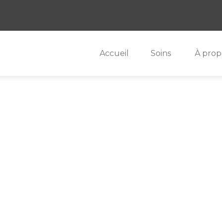
Accueil
Soins
À prop
es soins du visag
nes