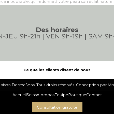
ce inoubliable, qui redonne à votre peau son éclat naturel
Des horaires
-JEU 9h-21h | VEN 9h-19h | SAM 9h
Ce que les clients disent de nous
ison DermaSens. Tous droits réservés. Conception par Mist
Accueil
Soins
À propos
Équipe
Boutique
Contact
Consultation gratuite