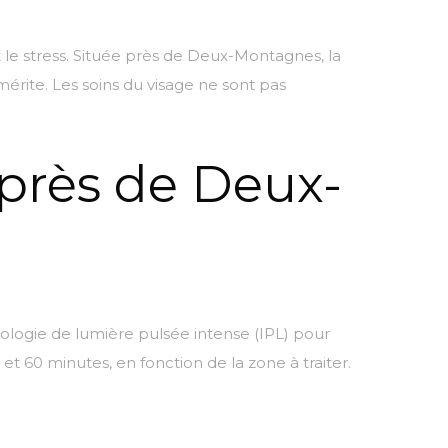
t le stress. Située près de Deux-Montagnes, la
 mérite. Les soins du visage ne sont pas
 près de Deux-
nologie de lumière pulsée intense (IPL) pour
 60 minutes, en fonction de la zone à traiter.