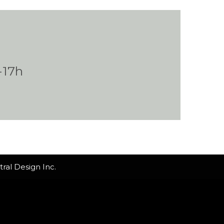
.
-17h
ral Design Inc.