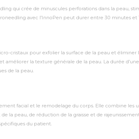
dling qui crée de minuscules perforations dans la peau, stim
roneedling avec l’InnoPen peut durer entre 30 minutes et 
cro-cristaux pour exfolier la surface de la peau et éliminer 
ent,et améliorer la texture générale de la peau. La durée d’
ues de la peau.
ement facial et le remodelage du corps. Elle combine les ul
e la peau, de réduction de la graisse et de rajeunissement
 spécifiques du patient.