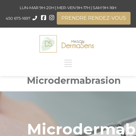
LUN-MAR 9H-20H | MER-VEN 9H-17H | SAM 9H-16H
PRENDRE RENDEZ-VOUS
450 675-1697
Microdermabrasion
Microdermab