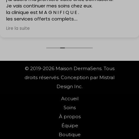
Je vais continuer mes soins chez eux.
la clinique est M A G N I F I Q U E .
les services offerts complets.
J'ai hate d'y retourner.
Lire la suite
les soins sont doux.
© 2019-2026 Maison DermaSens. Tous
droits réservés. Conception par Mistral
Design Inc.
Accueil
Soins
À propos
Équipe
Boutique