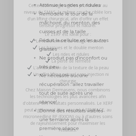
Atténue les rides et ridules
Cette technologie agit en profondeur au
niveau du
SMAS
, la même couche ciblée lors
Remodèle le tour de la
d'un lifting chirurgical, afin d'offrir un effet
mâchoire, du menton, des
tenseur progressif et naturel.
cuisses et de la taille
Le ZERF est idéal pour :
Réduit la cellulite et les autres
Le relâchement du visage et du cou
Les bajoues et le double menton
graisses
Les rides et ridules
Ne produit pas d’inconfort ou
La perte de fermeté
très peu
L'amélioration de la texture de la peau
Un effet lifting naturel sans injection ni
Ne nécessite aucune
chirurgie
récupération : allez travailler
Chez
Maison Dermasens
, nous combinons
tout de suite après une
les technologies les plus avancées afin
séance!
d'obtenir des résultats personnalisés. Le XERF
peut également être associé à l'
EMFACE
, au
Donne des résultats visibles
microneedling RF (EXION)
ou à d'autres soins
une semaine après la
de rajeunissement pour maximiser les
première séance
résultats.