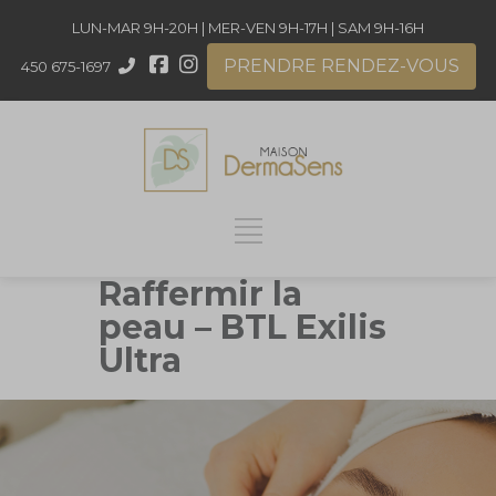
LUN-MAR 9H-20H | MER-VEN 9H-17H | SAM 9H-16H
PRENDRE RENDEZ-VOUS
450 675-1697
Raffermir la
peau – BTL Exilis
Ultra