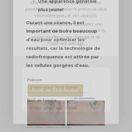
Une apparence générale
Une consultation personnalisée nous
permettra de déterminer le protocole idéal
plus jeune!
selon votre peau et vos objectifs.
Durant une séance, il est
Prenez rendez-vous et découvrez une
nouvelle génération de
rajeunissement du
important de boire beaucoup
visage
, de
lifting sans chirurgie
et de
d’eau pour optimiser les
traitement anti-âge
.
résultats, car la technologie de
radiofréquence est attirée par
les cellules gorgées d’eau.
CONTACTEZ-NOUS