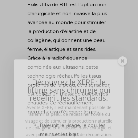
Exilis Ultra de BTL est l’option non
chirurgicale et non invasive la plus
avancée au monde pour stimuler
la production d’élastine et de
collagène, qui donnent une peau
ferme, élastique et sans rides.
Grâce à la radiofréquence
combinée aux ultrasons, cette
technologie réchauffe les tissus
Découvrez le XERF : le
profonds de la peau, et la sensation
lifting sans chirurgie qui
est celle d’un massage aux pierres
redéfinit les standards.
chaudes. Ce réchauffement
Avec le
XERF
, il est maintenant possible de
permet aussi d’éliminer le gras.
raffermir la peau, de redessiner l'ovale du
visage et de stimuler la production naturelle
Rajeunit le visage, le cou, les
de
collagène
et d'
élastine
, sans chirurgie et
mains et les bras
avec peu ou pas de temps de récupération.