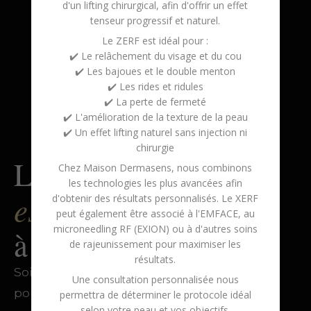
d'un lifting chirurgical, afin d'offrir un effet
tenseur progressif et naturel.
Le ZERF est idéal pour :
✔️ Le relâchement du visage et du cou
✔️ Les bajoues et le double menton
✔️ Les rides et ridules
✔️ La perte de fermeté
✔️ L'amélioration de la texture de la peau
✔️ Un effet lifting naturel sans injection ni
chirurgie
médico-
L'institut
Chez
Maison Dermasens
, nous combinons
les technologies les plus avancées afin
esthétique
d'obtenir des résultats personnalisés. Le XERF
peut également être associé à l'
EMFACE
, au
microneedling RF (EXION)
ou à d'autres soins
à Blainville
de rajeunissement pour maximiser les
résultats.
Soins non invasifs de haute performance
Une consultation personnalisée nous
pour le visage et le corps. Technologies de
permettra de déterminer le protocole idéal
selon votre peau et vos objectifs.