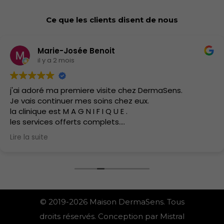
Ce que les clients disent de nous
Marie-Josée Benoit
il y a 2 mois
j'ai adoré ma premiere visite chez DermaSens.
Je vais continuer mes soins chez eux.
la clinique est M A G N I F I Q U E .
les services offerts complets.
J'ai hate d'y retourner.
Lire la suite
les soins sont doux.
© 2019-2026 Maison DermaSens. Tous
droits réservés. Conception par Mistral