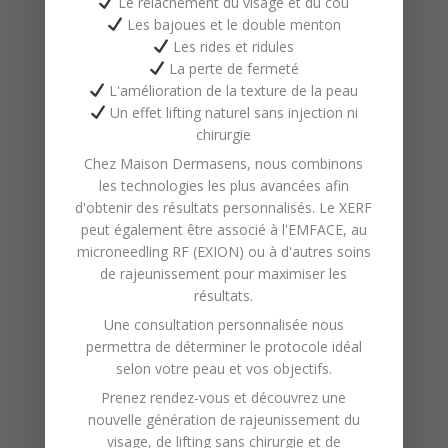
Le relâchement du visage et du cou
site.
Les bajoues et le double menton
6.2.5. Envoyer des offres,
Les rides et ridules
La perte de fermeté
annonces, ou bulletins
L'amélioration de la texture de la peau
d’information par courriel à
Un effet lifting naturel sans injection ni
votre adresse, si vous y
chirurgie
consentez, pour
Chez
Maison Dermasens
, nous combinons
personnaliser notre contenu.
les technologies les plus avancées afin
d'obtenir des résultats personnalisés. Le XERF
6.2.6. Remplir nos obligations
peut également être associé à l'
EMFACE
, au
découlant des contrats
microneedling RF (EXION)
ou à d'autres soins
conclus avec vous.
de rajeunissement pour maximiser les
résultats.
6.2.7. Gérer et planifier nos
Une consultation personnalisée nous
activités, tout en assurant la
permettra de déterminer le protocole idéal
conformité avec les lois et
selon votre peau et vos objectifs.
règlements en vigueur.
Prenez rendez-vous et découvrez une
6.2.8. Pour des activités de
nouvelle génération de
rajeunissement du
visage
, de
lifting sans chirurgie
et de
recherche, de statistiques,