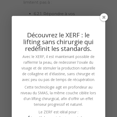
limitent pas à :
6.2.1. Répondre à vos
demandes, commentaires ou
questions.
Découvrez le XERF : le
6.2.2. Traiter les commandes
lifting sans chirurgie qui
ou vous informer sur notre
redéfinit les standards.
site, nos services, ou nos
Avec le
XERF
, il est maintenant possible de
produits.
raffermir la peau, de redessiner l'ovale du
6.2.3. Améliorer le contenu,
visage et de stimuler la production naturelle
de
collagène
et d'
élastine
, sans chirurgie et
l’apparence et l’utilité du site
avec peu ou pas de temps de récupération.
et suivre son utilisation à des
Cette technologie agit en profondeur au
fins d’analyse interne.
niveau du
SMAS
, la même couche ciblée lors
6.2.4. Fournir des avis
d'un lifting chirurgical, afin d'offrir un effet
tenseur progressif et naturel.
nécessaires et informer nos
Le ZERF est idéal pour :
utilisateurs des mises à jour du