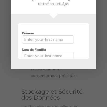
traitement anti-âge
.
d’amélioration du site Web, de
produits et services, et pour
évaluer l’efficacité de notre
publicité.
6.3. Toute utilisation ou
divulgation de vos données
personnelles à des fins
différentes de celles décrites
dans cette politique
nécessitera votre
consentement préalable.
Stockage et Sécurité
des Données
Les données personnelles que