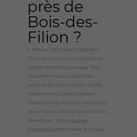
près de
Bois-des-
Filion ?
À Maison DermaSens Bois-des-
Filion, nous avons une approche
unique des soins du visage. Non
seulement nous utilisons des
produits de la plus haute qualité,
mais nous nous assurons que
chaque client reçoit un traitement
personnalisé, adapté à ses besoins
spécifiques. Notre
équipe
d’experts
qualifiés veille à ce que