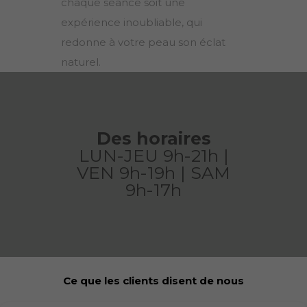
chaque séance soit une
expérience inoubliable, qui
redonne à votre peau son éclat
naturel.
Des horaires
LUN-JEU 9h-21h |
VEN 9h-19h | SAM
9h-17h
Ce que les clients disent de nous