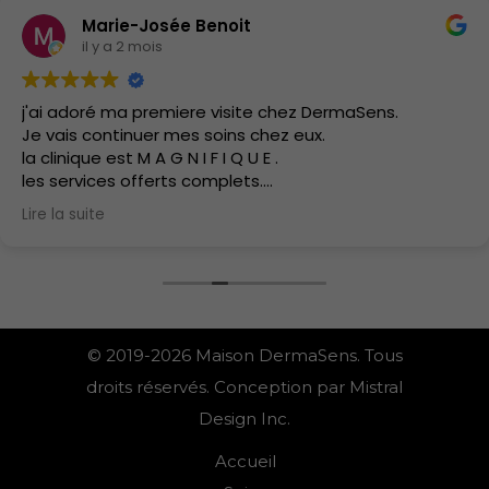
Marie-Josée Benoit
il y a 2 mois
j'ai adoré ma premiere visite chez DermaSens.
Je vais continuer mes soins chez eux.
la clinique est M A G N I F I Q U E .
les services offerts complets.
J'ai hate d'y retourner.
Lire la suite
les soins sont doux.
© 2019-2026 Maison DermaSens. Tous
droits réservés. Conception par Mistral
Design Inc.
Accueil