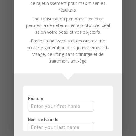
près de
de rajeunissement pour maximiser les
résultats.
Bois-des-
Une consultation personnalisée nous
permettra de déterminer le protocole idéal
Filion
selon votre peau et vos objectifs.
Prenez rendez-vous et découvrez une
Pour une peau saine, radieuse et
nouvelle génération de
rajeunissement du
visage
, de
lifting sans chirurgie
et de
jeune, les traitements faciaux
traitement anti-âge
.
professionnels de la Maison
DermaSens près de Bois-des-Filion
sont incontournables. En plus
d’offrir un moment de détente et
de bien-être, ils contribuent à la
santé et à la beauté de votre peau.
Faites confiance à nos experts
pour revitaliser votre peau et
révéler sa beauté naturelle.