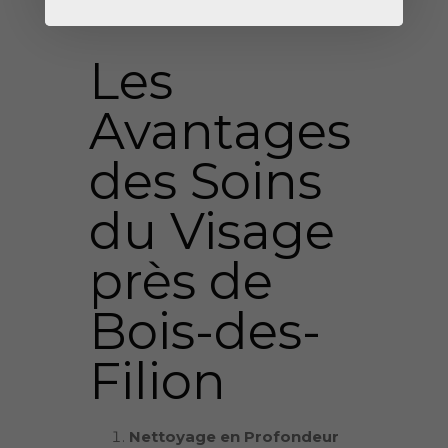
Les
Avantages
des Soins
du Visage
près de
Bois-des-
Filion
Nettoyage en Profondeur