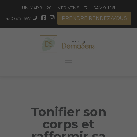
LUN-MAR 9H-20H | MER-VEN 9H-17H | SAM 9H-16H
PRENDRE RENDEZ-VOUS
450 675-1697
Tonifier son
corps et
raffermir sa