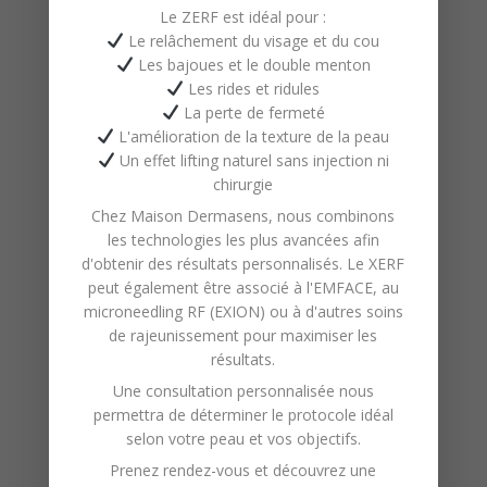
Le ZERF est idéal pour :
objectifs corporels et de votre
Le relâchement du visage et du cou
mode de vie.
Les bajoues et le double menton
Les rides et ridules
Comment réserver
La perte de fermeté
une séance chez
L'amélioration de la texture de la peau
Maison DermaSens ?
Un effet lifting naturel sans injection ni
chirurgie
Notre équipe
vous accueille dans
Chez
Maison Dermasens
, nous combinons
un environnement chaleureux et
les technologies les plus avancées afin
professionnel. Une première
d'obtenir des résultats personnalisés. Le XERF
peut également être associé à l'
EMFACE
, au
rencontre permet d’évaluer vos
microneedling RF (EXION)
ou à d'autres soins
besoins, puis un plan sur mesure
de rajeunissement pour maximiser les
est élaboré pour vous aider à
résultats.
tonifier son corps
efficacement.
Une consultation personnalisée nous
permettra de déterminer le protocole idéal
Maison DermaSens
est fière
selon votre peau et vos objectifs.
d’intégrer cette technologie
Prenez rendez-vous et découvrez une