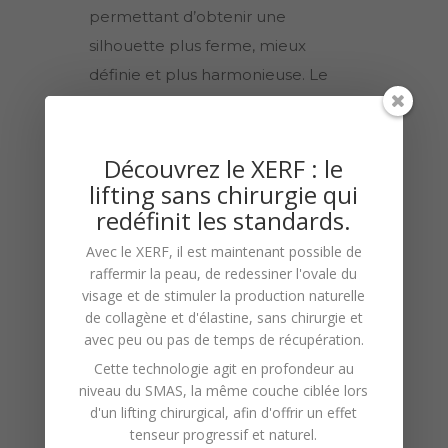
permettant d’obtenir une
silhouette plus ferme, mieux
définie et plus harmonieuse. Le
traitement agit à la fois sur la
réduction des graisses localisées et
Découvrez le XERF : le
sur le développement musculaire,
lifting sans chirurgie qui
ce qui favorise l’apparition d’un
redéfinit les standards.
ventre plus plat et sculpté.
Avec le
XERF
, il est maintenant possible de
Contrairement à d’autres solutions
raffermir la peau, de redessiner l'ovale du
esthétiques, Emsculpt Neo est
visage et de stimuler la production naturelle
de
collagène
et d'
élastine
, sans chirurgie et
reconnu pour sa sécurité, son
avec peu ou pas de temps de récupération.
confort et l’absence d’effets
Cette technologie agit en profondeur au
secondaires majeurs. Chez
Maison
niveau du
SMAS
, la même couche ciblée lors
DermaSens
,
chaque traitement
d'un lifting chirurgical, afin d'offrir un effet
tenseur progressif et naturel.
est personnalisé en fonction de vos