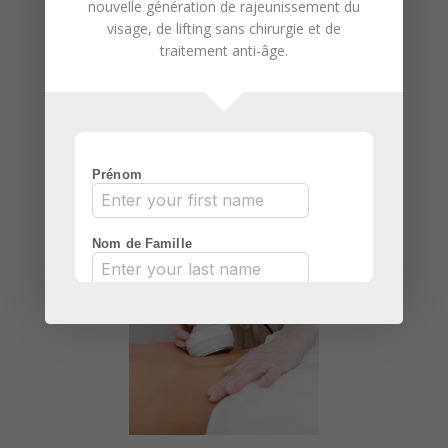
nouvelle génération de
rajeunissement du
novatrice dans une approche
visage
, de
lifting sans chirurgie
et de
globale de soins du corps, en
traitement anti-âge
.
accord avec les besoins
contemporains en remodelage
corporel.
Tonifier son corps,
c’est possible et
accessible