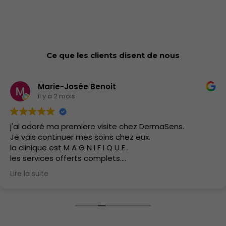
Ce que les clients disent de nous
Marie-Josée Benoit
il y a 2 mois
j'ai adoré ma premiere visite chez DermaSens.
Je vais continuer mes soins chez eux.
la clinique est M A G N I F I Q U E .
les services offerts complets.
J'ai hate d'y retourner.
Lire la suite
les soins sont doux.