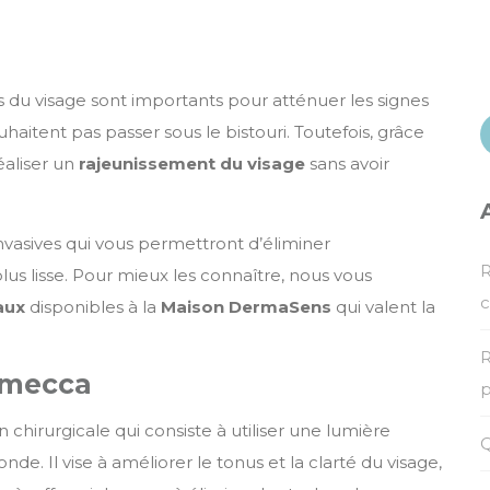
R
ns du visage sont importants pour atténuer les signes
haitent pas passer sous le bistouri. Toutefois, grâce
éaliser un
rajeunissement du visage
sans avoir
invasives qui vous permettront d’éliminer
R
lus lisse. Pour mieux les connaître, nous vous
c
aux
disponibles à la
Maison DermaSens
qui valent la
.
R
umecca
p
hirurgicale qui consiste à utiliser une lumière
Q
de. Il vise à améliorer le tonus et la clarté du visage,