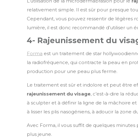
L’utilisation de la microdermabrasion pour le
ra
relativement simple. Il est sûr pour presque tou
Cependant, vous pouvez ressentir de légères ro
lumière, il est donc recommandé d’utiliser un éc
4- Rajeunissement du visa
Forma
est un traitement de star hollywoodienne
la radiofréquence, qui contracte la peau en prof
production pour une peau plus ferme.
Le traitement est sûr et indolore et peut être ef
rajeunissement du visage
, c’est-à-dire la réd
à sculpter et à définir la ligne de la mâchoire 
à lisser les plis nasogéniens, à adoucir la zone 
Avec Forma, il vous suffit de quelques minutes 
plus jeune.