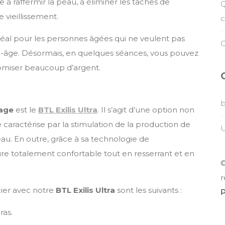
se à raffermir la peau, à éliminer les taches de
Q
e vieillissement.
c
éal pour les personnes âgées qui ne veulent pas
C
ti-âge. Désormais, en quelques séances, vous pouvez
omiser beaucoup d’argent.
sage
est le
BTL Exilis Ultra
. Il s’agit d’une option non
e caractérise par la stimulation de la production de
U
peau. En outre, grâce à sa technologie de
dure totalement confortable tout en resserrant et en
©
r
ier avec notre
BTL Exilis Ultra
sont les suivants :
P
ras.