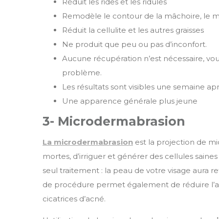
Réduit les rides et les ridules
Remodèle le contour de la mâchoire, le ment
Réduit la cellulite et les autres graisses
Ne produit que peu ou pas d’inconfort.
Aucune récupération n’est nécessaire, vou
problème.
Les résultats sont visibles une semaine ap
Une apparence générale plus jeune
3- Microdermabrasion
La microdermabrasion
est la projection de mi
mortes, d’irriguer et générer des cellules saines
seul traitement : la peau de votre visage aura re
de procédure permet également de réduire l’app
cicatrices d’acné.