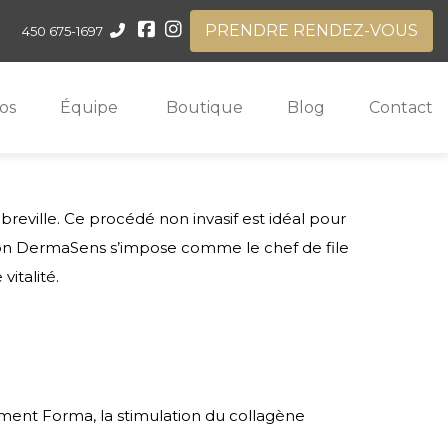
PRENDRE RENDEZ-VOUS
450 675-1697
os
Équipe
Boutique
Blog
Contact
reville. Ce procédé non invasif est idéal pour
on DermaSens
s’impose comme le chef de file
italité.
ment Forma, la stimulation du collagène