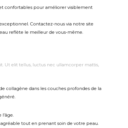
s et confortables pour améliorer visiblement
exceptionnel. Contactez-nous via notre site
au reflète le meilleur de vous-même.
. Ut elit tellus, luctus nec ullamcorper mattis,
n de collagène dans les couches profondes de la
égénéré.
 l’âge.
 agréable tout en prenant soin de votre peau.