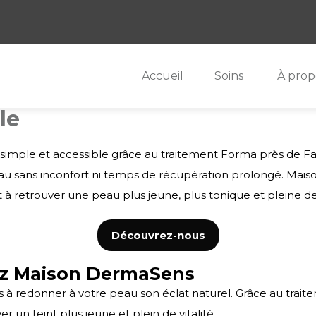
Accueil
Soins
À prop
le
i simple et accessible grâce au traitement Forma près de Fab
eau sans inconfort ni temps de récupération prolongé.
Mais
à retrouver une peau plus jeune, plus tonique et pleine de v
Découvrez-nous
ez Maison DermaSens
redonner à votre peau son éclat naturel. Grâce au traite
 un teint plus jeune et plein de vitalité.