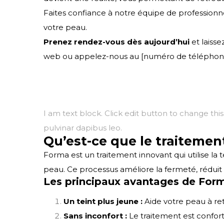
Faites confiance à notre équipe de professionnel
votre peau.
Prenez rendez-vous dès aujourd’hui
et laiss
web ou appelez-nous au [numéro de téléphone]
I am text block. Click edit button to change this
pulvinar dapibus leo.
Qu’est-ce que le traitemen
Forma est un traitement innovant qui utilise l
peau. Ce processus améliore la fermeté, réduit l
Les principaux avantages de For
Un teint plus jeune :
Aide votre peau à retr
Sans inconfort :
Le traitement est confor