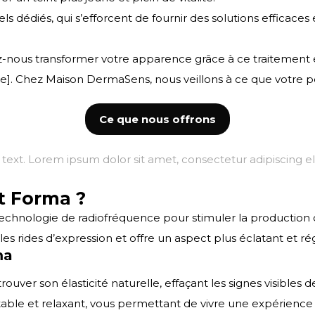
s dédiés, qui s’efforcent de fournir des solutions efficace
ez-nous transformer votre apparence grâce à ce traitement 
. Chez Maison DermaSens, nous veillons à ce que votre pe
Ce que nous offrons
 text. Lorem ipsum dolor sit amet, consectetur adipiscing elit
t Forma ?
a technologie de radiofréquence pour stimuler la productio
es rides d’expression et offre un aspect plus éclatant et r
ma
ouver son élasticité naturelle, effaçant les signes visibles de
table et relaxant, vous permettant de vivre une expérience