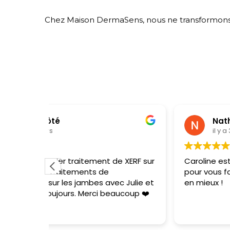
Chez Maison DermaSens, nous ne transformons p
Nathalie Ross
il y a 3 semaines
 XERF sur
Caroline est une passionnée de la peau
pour vous faire paraître comme vous, mais
 Julie et
en mieux !
ucoup ❤️