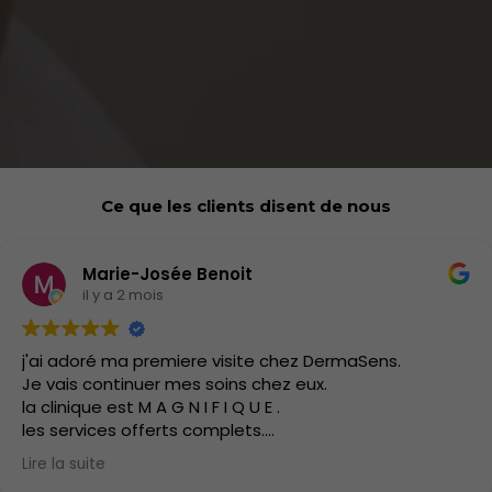
Ce que les clients disent de nous
Marie-Josée Benoit
il y a 2 mois
j'ai adoré ma premiere visite chez DermaSens.
Je vais continuer mes soins chez eux.
la clinique est M A G N I F I Q U E .
les services offerts complets.
J'ai hate d'y retourner.
Lire la suite
les soins sont doux.