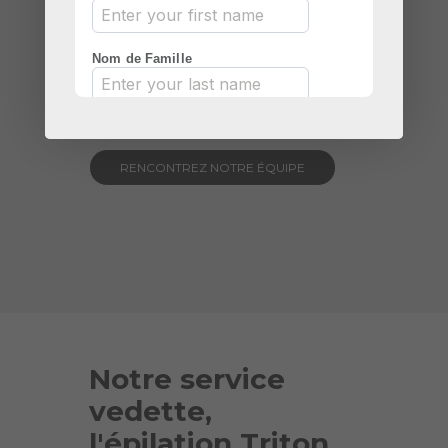
pour assurer un environnement sûr
et propre.
Entre des mains expertes ! fais nous
confiance!
RENCONTREZ NOTRE ÉQUIPE
Notre service
vedette,
l'épilation Triton