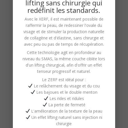
lifting sans chirurgie qui
Inégalée :
Notre équipe,
redéfinit les standards.
composée de spécialistes
Avec le
XERF
, il est maintenant possible de
hautement qualifiés, apporte une
raffermir la peau, de redessiner l'ovale du
expérience riche et diversifiée dans
visage et de stimuler la production naturelle
de
collagène
et d'
élastine
, sans chirurgie et
le domaine de l’épilation.
avec peu ou pas de temps de récupération.
Utilisation de Techniques
Cette technologie agit en profondeur au
Avancées :
Notre institut utilise des
niveau du
SMAS
, la même couche ciblée lors
méthodes modernes et efficaces,
d'un lifting chirurgical, afin d'offrir un effet
tenseur progressif et naturel.
adaptées à différents types de
Le ZERF est idéal pour :
peau et de poil.
Le relâchement du visage et du cou
Résultats Exceptionnels et
Les bajoues et le double menton
Durables :
Nous ne nous
Les rides et ridules
La perte de fermeté
contentons pas de réaliser des
L'amélioration de la texture de la peau
épilations ; nous nous engageons à
Un effet lifting naturel sans injection ni
fournir des résultats durables et de
chirurgie