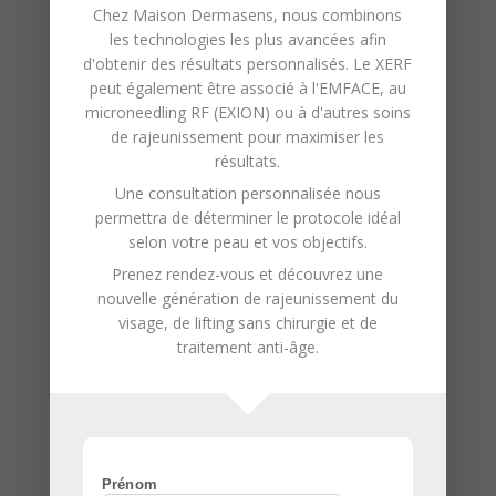
haute qualité.
Chez
Maison Dermasens
, nous combinons
les technologies les plus avancées afin
Engagement envers la
d'obtenir des résultats personnalisés. Le XERF
peut également être associé à l'
EMFACE
, au
Satisfaction et le Bien-être de
microneedling RF (EXION)
ou à d'autres soins
nos Clients :
Votre satisfaction est
de rajeunissement pour maximiser les
notre priorité absolue. Nous nous
résultats.
efforçons de créer une expérience
Une consultation personnalisée nous
permettra de déterminer le protocole idéal
relaxante et confortable.
selon votre peau et vos objectifs.
Utilisation de Techniques
Prenez rendez-vous et découvrez une
Avancées :
Notre institut utilise des
nouvelle génération de
rajeunissement du
méthodes modernes et efficaces,
visage
, de
lifting sans chirurgie
et de
traitement anti-âge
.
adaptées à différents types de
peau et de poil.
Hygiène et Sécurité Rigoureuses
:
Nous respectons des normes
d’hygiène et de sécurité strictes