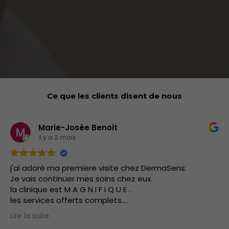
Ce que les clients disent de nous
Marie-Josée Benoit
il y a 2 mois
j'ai adoré ma premiere visite chez DermaSens.
Je vais continuer mes soins chez eux.
la clinique est M A G N I F I Q U E .
les services offerts complets.
J'ai hate d'y retourner.
Lire la suite
les soins sont doux.