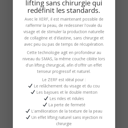
lifting sans chirurgie qui
Inégalée :
Notre équipe,
redéfinit les standards.
composée de spécialistes
Avec le
XERF
, il est maintenant possible de
hautement qualifiés, apporte une
raffermir la peau, de redessiner l'ovale du
expérience riche et diversifiée dans
visage et de stimuler la production naturelle
de
collagène
et d'
élastine
, sans chirurgie et
le domaine de l’épilation.
avec peu ou pas de temps de récupération.
Utilisation de Techniques
Cette technologie agit en profondeur au
Avancées :
Notre institut utilise des
niveau du
SMAS
, la même couche ciblée lors
méthodes modernes et efficaces,
d'un lifting chirurgical, afin d'offrir un effet
tenseur progressif et naturel.
adaptées à différents types de
Le ZERF est idéal pour :
peau et de poil.
Le relâchement du visage et du cou
Résultats Exceptionnels et
Les bajoues et le double menton
Durables :
Nous ne nous
Les rides et ridules
La perte de fermeté
contentons pas de réaliser des
L'amélioration de la texture de la peau
épilations ; nous nous engageons à
Un effet lifting naturel sans injection ni
fournir des résultats durables et de
chirurgie