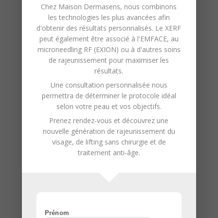
haute qualité.
Chez
Maison Dermasens
, nous combinons
les technologies les plus avancées afin
Engagement envers la
d'obtenir des résultats personnalisés. Le XERF
peut également être associé à l'
EMFACE
, au
Satisfaction et le Bien-être de
microneedling RF (EXION)
ou à d'autres soins
nos Clients :
Votre satisfaction est
de rajeunissement pour maximiser les
notre priorité absolue. Nous nous
résultats.
efforçons de créer une expérience
Une consultation personnalisée nous
permettra de déterminer le protocole idéal
relaxante et confortable.
selon votre peau et vos objectifs.
Utilisation de Techniques
Prenez rendez-vous et découvrez une
Avancées :
Notre institut utilise des
nouvelle génération de
rajeunissement du
méthodes modernes et efficaces,
visage
, de
lifting sans chirurgie
et de
traitement anti-âge
.
adaptées à différents types de
peau et de poil.
Hygiène et Sécurité Rigoureuses
:
Nous respectons des normes
d’hygiène et de sécurité strictes