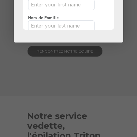
pour assurer un environnement sûr
et propre.
Entre des mains expertes ! fais nous
confiance!
RENCONTREZ NOTRE ÉQUIPE
Notre service
vedette,
l'épilation Triton