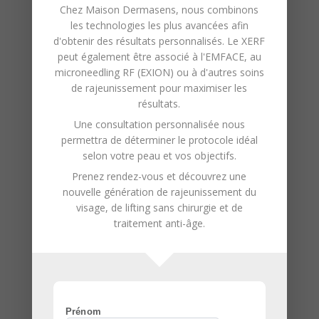
haute qualité.
Chez
Maison Dermasens
, nous combinons
les technologies les plus avancées afin
Engagement envers la
d'obtenir des résultats personnalisés. Le XERF
peut également être associé à l'
EMFACE
, au
Satisfaction et le Bien-être de
microneedling RF (EXION)
ou à d'autres soins
nos Clients :
Votre satisfaction est
de rajeunissement pour maximiser les
notre priorité absolue. Nous nous
résultats.
efforçons de créer une expérience
Une consultation personnalisée nous
permettra de déterminer le protocole idéal
relaxante et confortable.
selon votre peau et vos objectifs.
Utilisation de Techniques
Prenez rendez-vous et découvrez une
Avancées :
Notre institut utilise des
nouvelle génération de
rajeunissement du
méthodes modernes et efficaces,
visage
, de
lifting sans chirurgie
et de
traitement anti-âge
.
adaptées à différents types de
peau et de poil.
Hygiène et Sécurité Rigoureuses
:
Nous respectons des normes
d’hygiène et de sécurité strictes