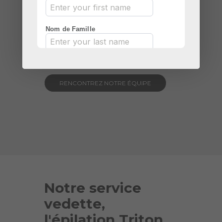
pour assurer un environnement sûr
et propre.
Entre des mains expertes ! fais nous
confiance!
RENCONTREZ NOTRE ÉQUIPE
Notre service
vedette,
l'épilation Triton