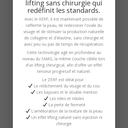
lifting sans chirurgie qui
Inégalée :
Notre équipe,
redéfinit les standards.
composée de spécialistes
Avec le
XERF
, il est maintenant possible de
hautement qualifiés, apporte une
raffermir la peau, de redessiner l'ovale du
expérience riche et diversifiée dans
visage et de stimuler la production naturelle
de
collagène
et d'
élastine
, sans chirurgie et
le domaine de l’épilation.
avec peu ou pas de temps de récupération.
Utilisation de Techniques
Cette technologie agit en profondeur au
Avancées :
Notre institut utilise des
niveau du
SMAS
, la même couche ciblée lors
méthodes modernes et efficaces,
d'un lifting chirurgical, afin d'offrir un effet
tenseur progressif et naturel.
adaptées à différents types de
Le ZERF est idéal pour :
peau et de poil.
Le relâchement du visage et du cou
Résultats Exceptionnels et
Les bajoues et le double menton
Durables :
Nous ne nous
Les rides et ridules
La perte de fermeté
contentons pas de réaliser des
L'amélioration de la texture de la peau
épilations ; nous nous engageons à
Un effet lifting naturel sans injection ni
fournir des résultats durables et de
chirurgie