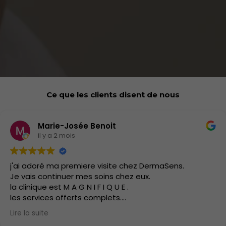
Ce que les clients disent de nous
Marie-Josée Benoit
il y a 2 mois
j'ai adoré ma premiere visite chez DermaSens.
Je vais continuer mes soins chez eux.
la clinique est M A G N I F I Q U E .
les services offerts complets.
J'ai hate d'y retourner.
Lire la suite
les soins sont doux.