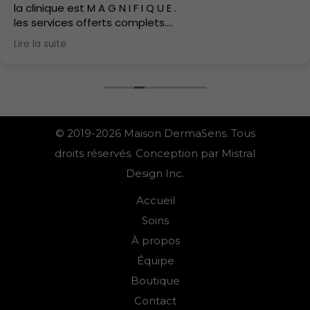
la clinique est M A G N I F I Q U E .
les services offerts complets.
J'ai hate d'y retourner.
Lire la suite
les soins sont doux.
© 2019-2026 Maison DermaSens. Tous
droits réservés. Conception par Mistral
Design Inc.
Accueil
Soins
À propos
Équipe
Boutique
Contact