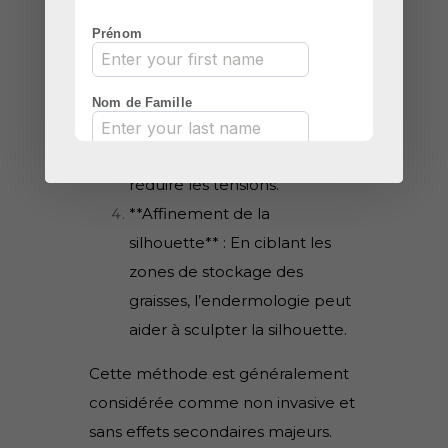
production de collagène et
d’élastine, contribuant ainsi à
raffermir la peau.
**Détente musculaire** : Le
massage peut avoir un effet
relaxant sur les muscles et
réduire les tensions.
**Affinement de la
silhouette** : En ciblant les
zones de stockage des
graisses, l’endermologie peut
aider à sculpter la silhouette.
Cette méthode est généralement
considérée comme non invasive et
sans effets secondaires majeurs.