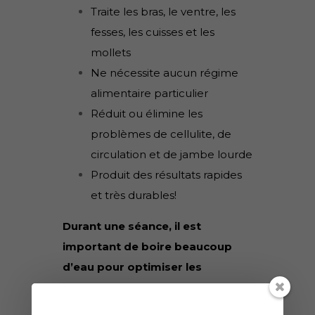
Traite les bras, le ventre, les
fesses, les cuisses et les
mollets
Ne nécessite aucun régime
alimentaire particulier
Réduit ou élimine les
problèmes de cellulite, de
circulation et de jambe lourde
Produit des résultats rapides
et très durables!
Durant une séance, il est
important de boire beaucoup
d’eau pour optimiser les
résultats.