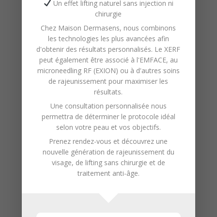
Un effet lifting naturel sans injection ni
l’aide d’un appareil spécifique, qui
chirurgie
utilise des rouleaux et une
Chez
Maison Dermasens
, nous combinons
aspiration pour stimuler la
les technologies les plus avancées afin
circulation sanguine et
d'obtenir des résultats personnalisés. Le XERF
peut également être associé à l'
EMFACE
, au
lymphatique.
microneedling RF (EXION)
ou à d'autres soins
Les principaux bénéfices de
de rajeunissement pour maximiser les
l’endermologie LPG incluent :
résultats.
Une consultation personnalisée nous
**Réduction de la cellulite** :
permettra de déterminer le protocole idéal
En stimulant la circulation et
selon votre peau et vos objectifs.
en décomposant les graisses,
Prenez rendez-vous et découvrez une
nouvelle génération de
rajeunissement du
cette technique peut aider à
visage
, de
lifting sans chirurgie
et de
atténuer l’apparence de la
traitement anti-âge
.
cellulite.
**Amélioration du tonus
cutané** : Elle favorise la